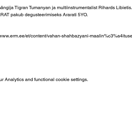
ngija Tigran Tumanyan ja multiinstrumentalist Rihards Libieti
ARAT pakub degusteerimiseks Ararati 5YO.
://www.erm.ee/et/content/vahan-shahbazyani-maalin%c3%a4itus
 Analytics and functional cookie settings.