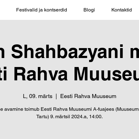
Festivalid ja kontserdid
Blogi
Kontaktid
n Shahbazyani m
ti Rahva Muuse
L, 09. märts
  |  
Eesti Rahva Muuseum
se avamine toimub Eesti Rahva Muuseumi A-fuajees (Muuseumi 
Tartu) 9. märtsil 2024.a, 14:00.