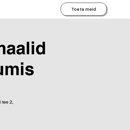
Toeta meid
aalid
umis
tee 2,