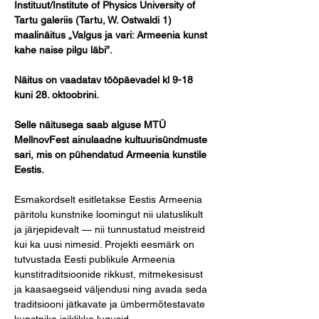
Instituut/Institute of Physics University of 
Tartu galeriis (Tartu, W. Ostwaldi 1) 
maalinäitus „Valgus ja vari: Armeenia kunst 
kahe naise pilgu läbi”.
Näitus on vaadatav tööpäevadel kl 9-18 
kuni 28. oktoobrini.
Selle näitusega saab alguse MTÜ 
MellnovFest ainulaadne kultuurisündmuste 
sari, mis on pühendatud Armeenia kunstile 
Eestis.
Esmakordselt esitletakse Eestis Armeenia 
päritolu kunstnike loomingut nii ulatuslikult 
ja järjepidevalt — nii tunnustatud meistreid 
kui ka uusi nimesid. Projekti eesmärk on 
tutvustada Eesti publikule Armeenia 
kunstitraditsioonide rikkust, mitmekesisust 
ja kaasaegseid väljendusi ning avada seda 
traditsiooni jätkavate ja ümbermõtestavate 