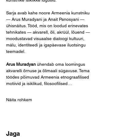
kunstnike isiklikke lugusid.
Sarja avab kahe noore Armeenia kunstniku 
— Arus Muradyani ja Anait Panosyani — 
ühisnäitus. Tööd, mis on loodud erinevates 
tehnikates — akvarell, õli, akrüül, lõuend — 
moodustavad visuaalse dialoogi kultuuri, 
mälu, identiteedi ja igapäevase iluotsingu 
teemadel.
Arus Muradyan
 ühendab oma loomingus 
akvarelli õrnuse ja õlimaali sügavuse. Tema 
töödes põimuvad Armeenia etnograafilised 
motiivid ja isiklikud, filosoofilised…
Näita rohkem
Jaga