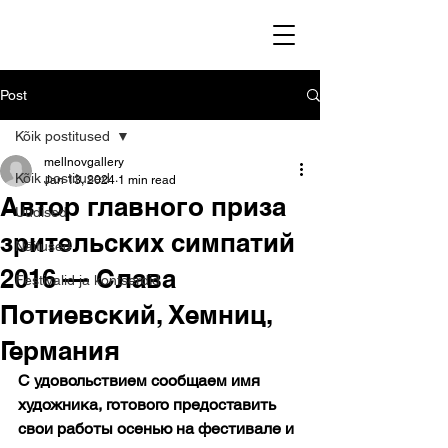
Post
Kõik postitused
mellnovgallery
Kõik postitused
Jan 13, 2024
1 min read
Автор главного приза
Uudised
зрительских симпатий
Näitused
2016 — Слава
Festivalid ja kontserdid
Потиевский, Хемниц,
Германия
С удовольствием сообщаем имя 
художника, готового предоставить 
свои работы осенью на фестивале и 