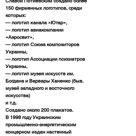
Славой Потиевским создано более 
150 фирменных логотипов, среди 
которых:
— логотип канала «Ютар»,
— логотип авиакомпании 
«Аэросвит»,
— логотип Союза композиторов 
Украины,
— логотип Ассоциации психиатров 
Украины,
— логотип музея искусств им. 
Богдана и Варвары Ханенко (быв. 
музей западного и восточного 
искусства)
и т.д.
Создано около 200 плакатов.
В 1998 году Украинским 
промышленно-энергетическим 
концерном издан настенный 