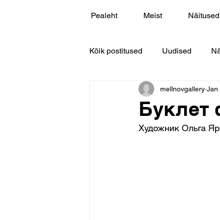
Pealeht
Meist
Näitused
Kõik postitused
Uudised
Nä
mellnovgallery
Jan
Буклет 
Художник Ольга Я