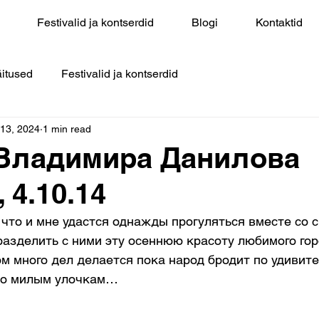
Festivalid ja kontserdid
Blogi
Kontaktid
itused
Festivalid ja kontserdid
 13, 2024
1 min read
Владимира Данилова
, 4.10.14
 что и мне удастся однажды прогуляться вместе со 
 разделить с ними эту осеннюю красоту любимого гор
м много дел делается пока народ бродит по удивит
по милым улочкам…