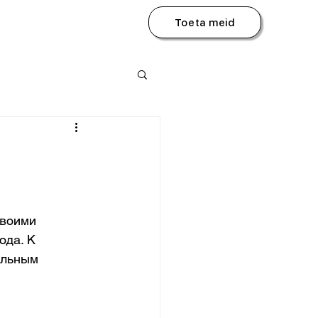
Toeta meid
своими 
ода. К 
ельным 