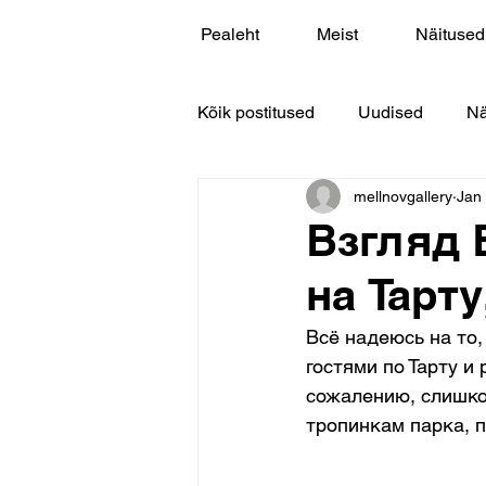
Pealeht
Meist
Näitused
Kõik postitused
Uudised
Nä
mellnovgallery
Jan
Взгляд 
на Тарту
Всё надеюсь на то,
гостями по Тарту и
сожалению, слишко
тропинкам парка, 