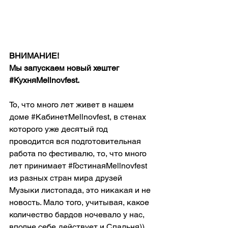
ВНИМАНИЕ!
Мы запускаем новый хештег 
#КухняMellnovfest
.
То, что много лет живет в нашем 
доме 
#КабинетMellnovfest
, в стенах 
которого уже десятый год 
проводится вся подготовительная 
работа по фестивалю, то, что много 
лет принимает 
#ГостинаяMellnovfest
из разных стран мира друзей 
Музыки листопада, это никакая и не 
новость. Мало того, учитывая, какое 
количество бардов ночевало у нас, 
вполне себе действует и Спальня)) 