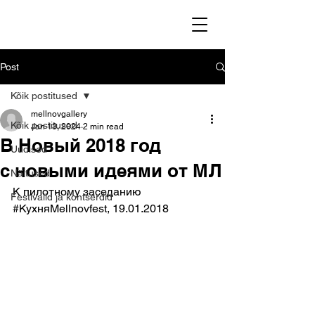
Post
Kõik postitused
mellnovgallery
Kõik postitused
Jan 13, 2024
2 min read
В Новый 2018 год
Uudised
с новыми идеями от МЛ
Näitused
К пилотному заседанию 
Festivalid ja kontserdid
#КухняMellnovfest
, 19.01.2018