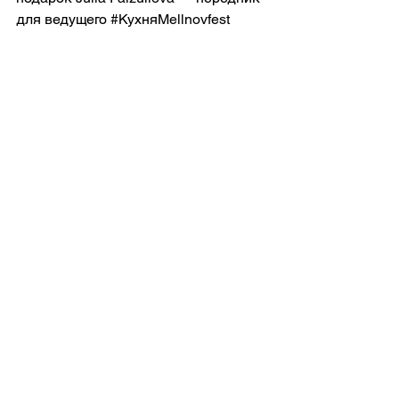
для ведущего 
#КухняMellnovfest