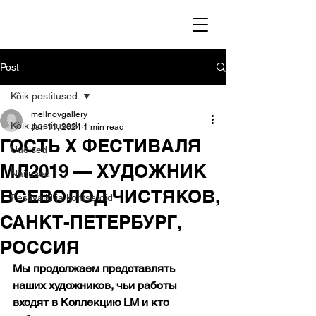
Post
Kõik postitused
mellnovgallery
Kõik postitused
Jan 11, 2024
1 min read
ГОСТЬ Х ФЕСТИВАЛЯ
Uudised
МЛ2019 — ХУДОЖНИК
Näitused
ВСЕВОЛОД ЧИСТЯКОВ,
Festivalid ja kontserdid
САНКТ-ПЕТЕРБУРГ,
РОССИЯ
Мы продолжаем представлять 
наших художников, чьи работы 
входят в Коллекцию LM и кто 