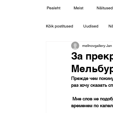
Pealeht
Meist
Näitused
Kõik postitused
Uudised
Nä
mellnovgallery
Jan
За прек
Мельбур
Прежде чем покину
раз хочу сказать с
 Мне слов не подобрать и в то же время не пересказать своих впечатлений! Может со 
временем по капель