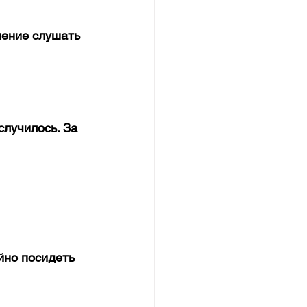
мение слушать 
случилось. За 
йно посидеть 