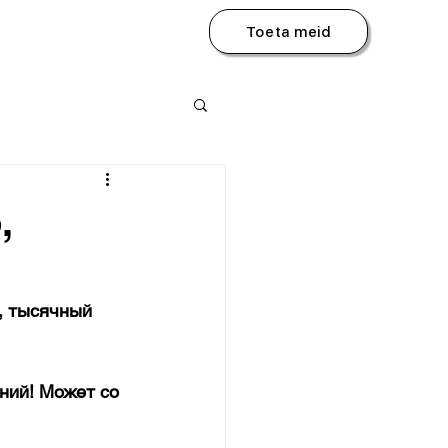
Toeta meid
,
, тысячный 