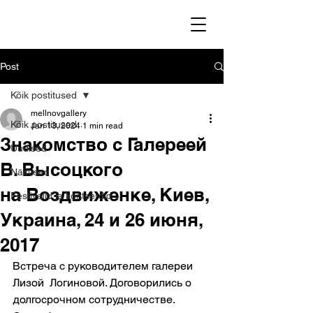
Post
Kõik postitused
mellnovgallery
Kõik postitused
Jan 13, 2024
1 min read
Знакомство с Галереей
Uudised
В. Высоцкого
Näitused
на Воздвиженке, Киев,
Festivalid ja kontserdid
Украина, 24 и 26 июня,
2017
Встреча с руководителем галереи 
Лизой  Логиновой. Договорились о 
долгосрочном сотрудничестве. 