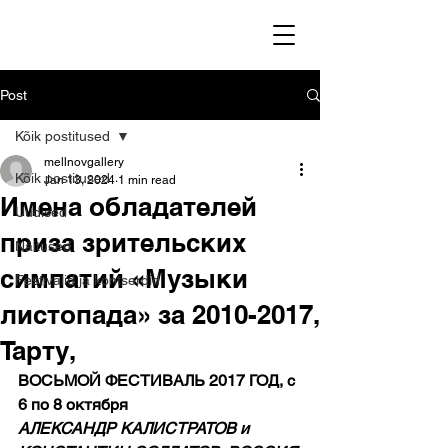
Post
Kõik postitused
mellnovgallery
Kõik postitused
Jan 13, 2024
1 min read
Имена обладателей
Uudised
приза зрительских
Näitused
симпатий «Музыки
Festivalid ja kontserdid
листопада» за 2010-2017,
Тарту,
ВОСЬМОЙ ФЕСТИВАЛЬ 2017 ГОД, с 
6 по 8 октября
АЛЕКСАНДР КАЛИСТРАТОВ и 