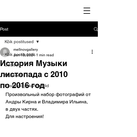
Post
Kõik postitused
mellnovgallery
Kõik postitused
Jan 13, 2024
1 min read
История Музыки
Uudised
листопада с 2010
Näitused
по 2016 год
Festivalid ja kontserdid
Произвольный набор фотографий от 
Андры Кирна и Владимира Ильина, 
в двух частях.
Для настроения!