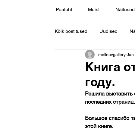
Pealeht
Meist
Näitused
Kõik postitused
Uudised
Nä
mellnovgallery
Jan
Книга о
году.
Решила выставить ф
последних страниц.
Большое спасибо та
этой книге.