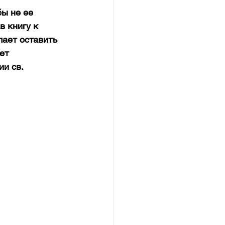
ы не ее 
 книгу к 
лает оставить 
ет 
и св. 