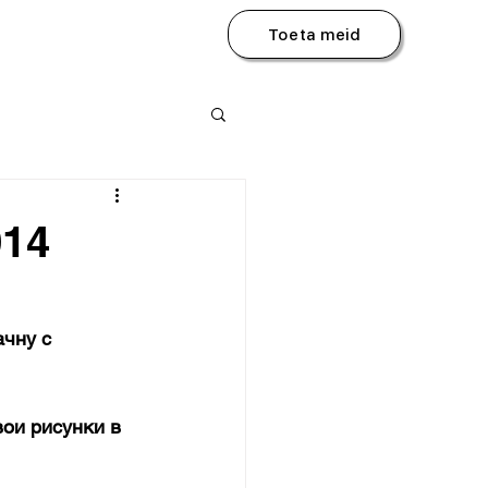
Toeta meid
014
чну с 
ои рисунки в 