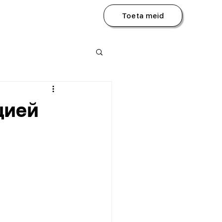
Toeta meid
цией