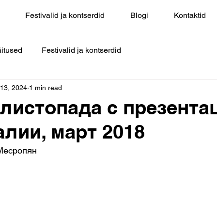
Festivalid ja kontserdid
Blogi
Kontaktid
itused
Festivalid ja kontserdid
 13, 2024
1 min read
листопада с презента
алии, март 2018
Месропян