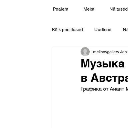
Pealeht
Meist
Näitused
Kõik postitused
Uudised
Nä
mellnovgallery
Jan
Музыка 
в Австр
Графика от Анаит 