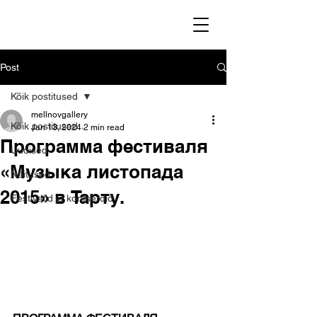
Post
Kõik postitused
mellnovgallery
Kõik postitused
Jan 13, 2024
2 min read
Программа фестиваля
Uudised
«Музыка листопада
Näitused
2015» в Тарту.
Festivalid ja kontserdid