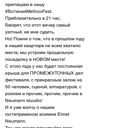
приглашаю в нашу 
#ГостинаяMellnovFest
. 
Приблизительно в 21 час.
Говорят, что этот вечер самый 
уютный, не мне судить.
Но! Помня о том, что в прошлом году 
в нашей квартире не всем хватило 
места, мы устроим прощальную 
посиделку в НОВОМ месте!
С этого года у нас будет постоянная 
крыша для ПРОМЕЖУТОЧНЫХ дел 
фестиваля, с прекрасным залом на 
50 человек, сценой, аппаратурой, с 
роялем и прочим, прочим, прочим в 
Neumann stuudio!
И я уже молчу о нашем 
гостеприимном хозяине Elmet 
Neumann.
Так что смело планируйте свое 