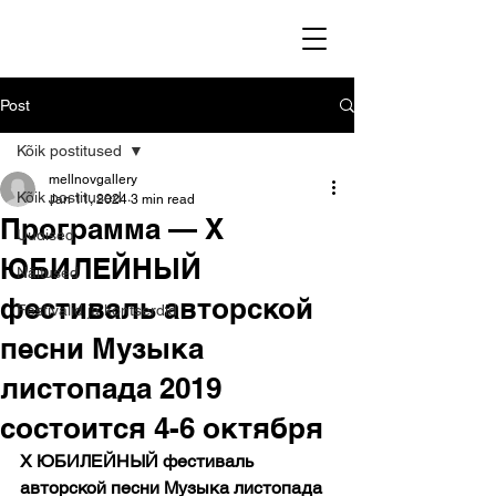
Post
Kõik postitused
mellnovgallery
Kõik postitused
Jan 11, 2024
3 min read
Программа — Х
Uudised
ЮБИЛЕЙНЫЙ
Näitused
фестиваль авторской
Festivalid ja kontserdid
песни Музыка
листопада 2019
состоится 4-6 октября
Х ЮБИЛЕЙНЫЙ фестиваль 
авторской песни Музыка листопада 