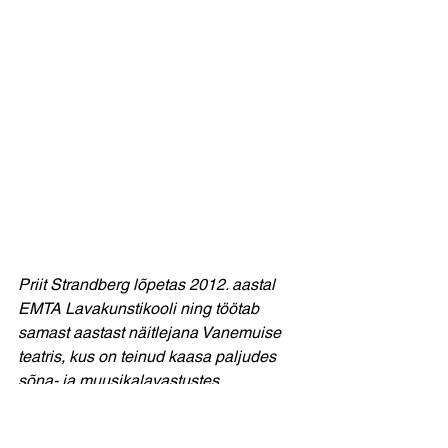
Priit Strandberg lõpetas 2012. aastal 
EMTA Lavakunstikooli ning töötab 
samast aastast näitlejana Vanemuise 
teatris, kus on teinud kaasa paljudes 
sõna- ja muusikalavastustes. 
Strandberg on laulnud Segakooris 
HUIK! ja vokaalansamblis Kiivad 