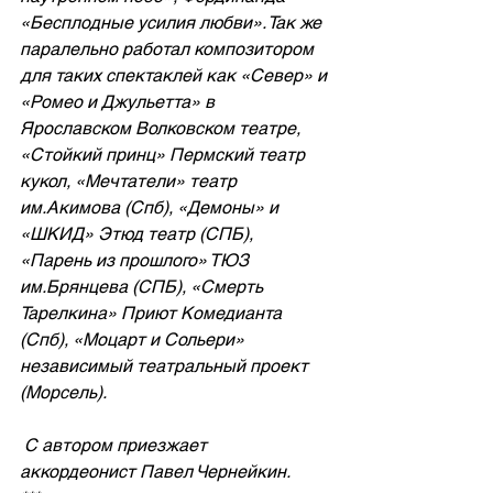
«Бесплодные усилия любви». Так же 
паралельно работал композитором 
для таких спектаклей как «Север» и 
«Ромео и Джульетта» в 
Ярославском Волковском театре, 
«Стойкий принц» Пермский театр 
кукол, «Мечтатели» театр 
им.Акимова (Спб), «Демоны» и 
«ШКИД» Этюд театр (СПБ), 
«Парень из прошлого» ТЮЗ 
им.Брянцева (СПБ), «Смерть 
Тарелкина» Приют Комедианта 
(Спб), «Моцарт и Сольери» 
независимый театральный проект 
(Морсель).
 С автором приезжает  
аккордеонист Павел Чернейкин.