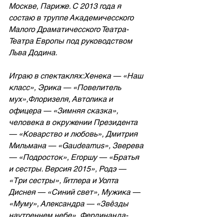
Москве, Париже. С 2013 года я 
состаю в труппе Академичесского 
Малого Драматичесского Театра- 
Театра Европы под руководством 
Льва Додина.
Играю в спектаклях:Хенека — «Наш 
класс», Эрика — «Повелитель 
мух»,Флоризеля, Автолика и 
офицера — «Зимняя сказка», 
человека в окружении Президента 
— «Коварство и любовь», Дмитрия 
Мильмана — «Gaudeamus», Зверева 
— «Подросток», Егоршу — «Братья 
и сестры. Версия 2015», Родэ — 
«Три сестры», Гитлера и Уолта 
Диснея — «Синий свет», Мужика — 
«Муму», Александра — «Звёзды 
наутреннем небе», Фердинанда- 