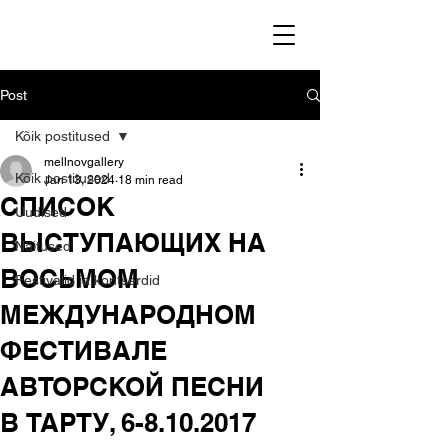
Post
Kõik postitused
mellnovgallery
Kõik postitused
Jan 13, 2024
18 min read
СПИСОК
Uudised
ВЫСТУПАЮЩИХ НА
Näitused
ВОСЬМОМ
Festivalid ja kontserdid
МЕЖДУНАРОДНОМ
ФЕСТИВАЛЕ
АВТОРСКОЙ ПЕСНИ
В ТАРТУ, 6-8.10.2017