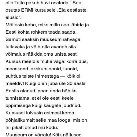
olla Teile pakub huvi osaleda.“ See 
osutas ERMi kursusele „Ela eestlaste 
elusid“.
Mõtlesin kohe, miks mitte see läbida ja 
Eesti kohta rohkem teada saada. 
Samuti saaksin muuseumirahvaga 
tuttavaks ja võib-olla avaneb siis 
võimalus rääkida oma unistusest.
Kursus meeldis mulle väga: korraldus, 
meeskond, ekskursioonid, tunnid, 
suhtlus teiste inimestega — kõik oli 
meeldiv! Kuigi olen juba üle 30 aasta 
Eestis elanud, pean enda häbiks 
tunnistama, et ei ole eesti keele 
õppimisega kuigi kaugele jõudnud. 
Kursusel tutvusin esimest korda 
põhjalikumalt selle maa looga, mis on 
nii pikalt olnud mu kodu.
Muuseum on võrratu! Kõik näitused 