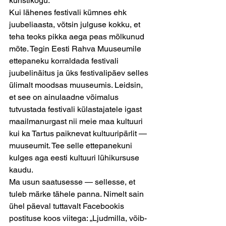
kunstikogu.
Kui lähenes festivali kümnes ehk 
juubeliaasta, võtsin julguse kokku, et 
teha teoks pikka aega peas mõlkunud 
mõte. Tegin Eesti Rahva Muuseumile 
ettepaneku korraldada festivali 
juubelinäitus ja üks festivalipäev selles 
ülimalt moodsas muuseumis. Leidsin, 
et see on ainulaadne võimalus 
tutvustada festivali külastajatele igast 
maailmanurgast nii meie maa kultuuri 
kui ka Tartus paiknevat kultuuripärlit — 
muuseumit. Tee selle ettepanekuni 
kulges aga eesti kultuuri lühikursuse 
kaudu.
Ma usun saatusesse — sellesse, et 
tuleb märke tähele panna. Nimelt sain 
ühel päeval tuttavalt Facebookis 
postituse koos viitega: „Ljudmilla, võib-