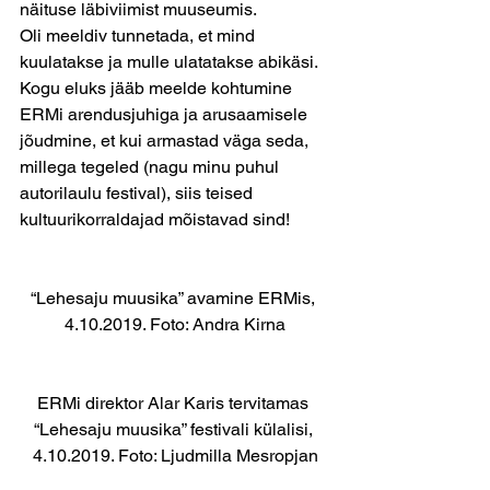
näituse läbiviimist muuseumis.
Oli meeldiv tunnetada, et mind 
kuulatakse ja mulle ulatatakse abikäsi. 
Kogu eluks jääb meelde kohtumine 
ERMi arendusjuhiga ja arusaamisele 
jõudmine, et kui armastad väga seda, 
millega tegeled (nagu minu puhul 
autorilaulu festival), siis teised 
kultuurikorraldajad mõistavad sind!
“Lehesaju muusika” avamine ERMis, 
4.10.2019. Foto: Andra Kirna
ERMi direktor Alar Karis tervitamas 
“Lehesaju muusika” festivali külalisi, 
4.10.2019. Foto: Ljudmilla Mesropjan