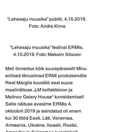
“Lehesaju muusika” publik, 4.10.2019. 
Foto: Andra Kirna
“Lehesaju muusika” festival ERMis, 
4.10.2019. Foto: Maksim Sõsoev
Meil õnnestus kõik suurepäraselt! Minu 
erilised tänusõnad ERMi produtsendile 
Reet Margile koostöö eest suure 
maalinäituse „LM kollektsioon ja 
Mellnov Galery House“ korraldamisel!
Selle näituse avasime ERMis 4. 
oktoobril 2019 ja esindatud oli enam 
kui 30 tööd Eesti, Läti, Venemaa, 
Armeenia, Ukraina, Iisraeli, Rootsi, 