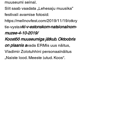
muuseumi seinal.
Siit saab vaadata „Lehesaju muusika” 
festivali avamise fotosid:
https://mellnovfest.com/2019/11/19/otkry
tie-vysta
vki-v-estonskom-natsionalnom-
muzee-4-10-2019/
Koostöö muuseumiga jätkub. Oktoobris 
on plaanis a
vada ERMis uus näitus, 
Vladimir Zolotuhhini personaalnäitus 
„Naiste lood. Meeste jutud. Koos“. 
Praegu töötab kunstnik Mellnov Gallery 
tellimusel Eesti tsükli viimase, 
kolmanda sarja „Koos“ kallal. Loodame, 
et festivalil ja galeriil jätkub edaspidigi 
värvikaid ideid, mida ellu viia koos 
Eesti ühe parema muuseumiga.
 29. apr. 2021 
Määratlemata, Osalus, Sündmus, Uus 