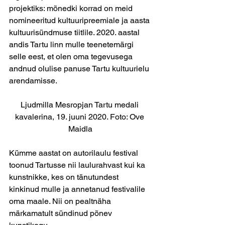
projektiks: mõnedki korrad on meid 
nomineeritud kultuuripreemiale ja aasta 
kultuurisündmuse tiitlile. 2020. aastal 
andis Tartu linn mulle teenetemärgi 
selle eest, et olen oma tegevusega 
andnud olulise panuse Tartu kultuurielu 
arendamisse.
Ljudmilla Mesropjan Tartu medali 
kavalerina, 19. juuni 2020. Foto: Ove 
Maidla
Kümme aastat on autorilaulu festival 
toonud Tartusse nii laulurahvast kui ka 
kunstnikke, kes on tänutundest 
kinkinud mulle ja annetanud festivalile 
oma maale. Nii on pealtnäha 
märkamatult sündinud põnev 