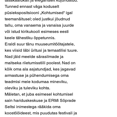
tasakaalukalt ja elegantselt kujundatud. 
Tunned ennast väga koduselt 
püsiekspositsiooni „Kohtumised“ igal 
teemanäitusel; oled justkui jõudnud 
tallu, oma vanaema ja vanaisa juurde 
või istud kirikukooli esimeses eesti 
keele tähestiku õppetunnis.
Eraldi suur tänu muuseumitöötajatele, 
kes viisid läbi üritusi ja temaatilisi tuure. 
Nad jäid meelde särasilmade ja 
maitseka riietumisstiili poolest. Nad on 
kõik oma ala asjatundjad, kes jagavad 
armastuse ja pühendumisega oma 
teadmisi meie kodumaa mineviku, 
oleviku ja tuleviku kohta.
Mäletan, et juba esimesel kohtumisel 
sain hariduskeskuse ja ERMi Sõprade 
Seltsi inimestega rääkida oma 
koostööideest, mis puudutas festivali ja 