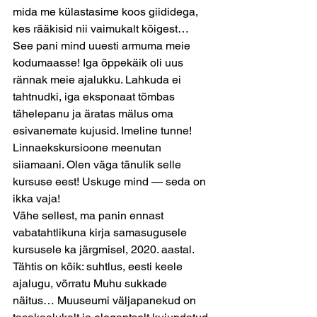
mida me külastasime koos giididega, 
kes rääkisid nii vaimukalt kõigest… 
See pani mind uuesti armuma meie 
kodumaasse! Iga õppekäik oli uus 
rännak meie ajalukku. Lahkuda ei 
tahtnudki, iga eksponaat tõmbas 
tähelepanu ja äratas mälus oma 
esivanemate kujusid. Imeline tunne! 
Linnaekskursioone meenutan 
siiamaani. Olen väga tänulik selle 
kursuse eest! Uskuge mind — seda on 
ikka vaja!
Vähe sellest, ma panin ennast 
vabatahtlikuna kirja samasugusele 
kursusele ka järgmisel, 2020. aastal. 
Tähtis on kõik: suhtlus, eesti keele 
ajalugu, võrratu Muhu sukkade 
näitus… Muuseumi väljapanekud on 