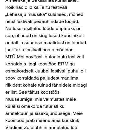
Ameerika ja Saksamaa kunstnikelt. 
Kõik nad olid ka Tartu festivali 
„Lehesaju muusika“ külalised, mõned 
neist festivali peaauhindade loojad.
Näitusel esitletud tööde eripäraks on 
see, et need on kingitused kunstnikelt 
endalt ja suur osa maalidest on loodud 
just Tartu festivali peale mõeldes.
MTÜ MellnovFest, autorilaulu festivali 
korraldaja, tegi koostööd ERMiga 
esmakordselt. Juubelifestivali puhul oli 
soov korraldada paljudest maailma 
riikidest kohale tulnud fännidele midagi 
erilist. See täitus koostöös 
muuseumiga, mis vaimustas meie 
külalisi omakorda futuristliku 
arhitektuuri ja sisekujundusega. Meie 
koostööd jääb meenutama kunstnik 
Vladimir Zolotuhhini annetatud töö 