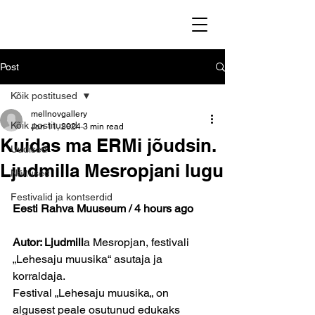
Post
Kõik postitused
mellnovgallery
Kõik postitused
Jan 11, 2024
3 min read
Kuidas ma ERMi jõudsin.
Uudised
Ljudmilla Mesropjani lugu
Näitused
Festivalid ja kontserdid
Eesti Rahva Muuseum / 4 hours ago
Autor: Ljudmill
a
 Mesropjan, festiva
li 
„Lehesaju m
uusika“ asutaja ja 
korraldaja.
Festival „Lehesaju muusika„ on 
algusest peale osutunud edukaks 