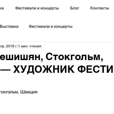
ки
Фестивали и концерты
Блог
Контакты
Выставки
Фестивали и концерты
пр. 2018 г.
1 мин. чтения
ешишян, Стокгольм,
 — ХУДОЖНИК ФЕСТ
токгольм, Швеция