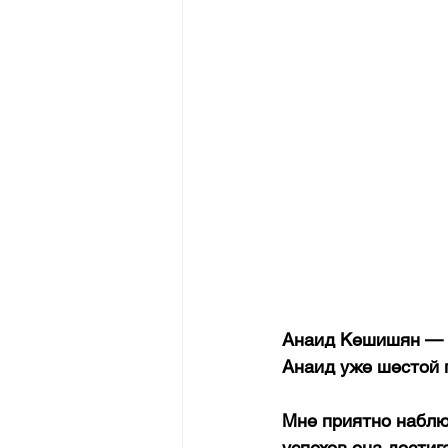
Анаид Кешишян — 
Анаид уже шестой 
Мне приятно наблю
успехов она достига