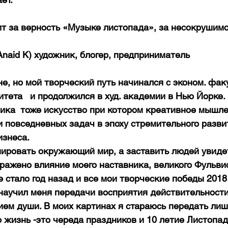
т за верность «Музыке листопада», за несокрушимо
aid K) художник, блогер, предприниматель 
е, но мой творческий путь начинался с эконом. фак
итета   и продолжился в худ. академии в Нью Йорке.
мика  тоже искусство при котором креативное мышле
и повседневных задач в эпоху стремительного разви
знеса. 
пировать окружающий мир, а заставить людей увидет
ражено влияние моего наставника, великого Фульвио
е стало год назад и все мои творческие победы 2018 
научил меня передачи восприятия действительности
ием души. В моих картинах я стараюсь передать лиш
 жизнь -это череда праздников и 10 летие Листопад