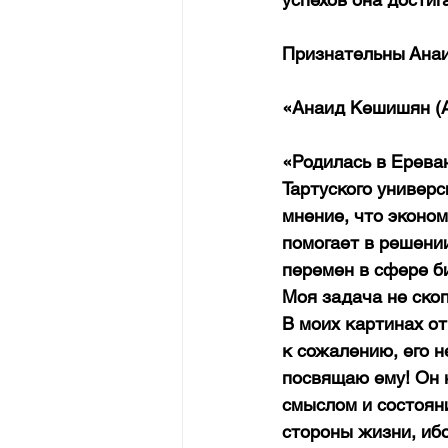
Признательны Анаи
«Анаид Кешишян (An
«Родилась в Ереван
Тартуского универс
мнение, что эконо
помогает в решени
перемен в сфере би
Моя задача не ско
В моих картинах от
к сожалению, его н
посвящаю ему! Он 
смыслом и состоян
стороны жизни, ибо