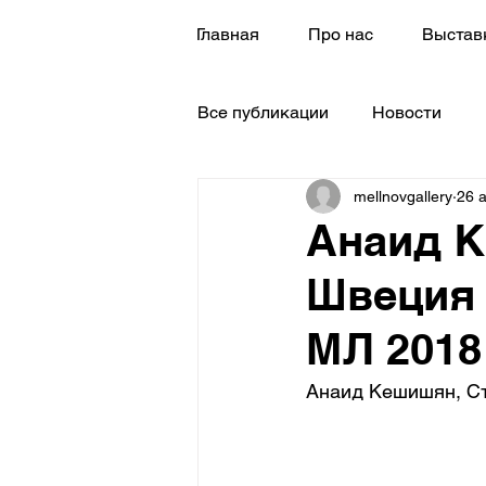
Главная
Про нас
Выстав
Все публикации
Новости
mellnovgallery
26 а
Анаид К
Швеция
МЛ 2018
Анаид Кешишян, С