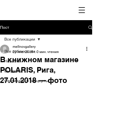
Пост
Все публикации
mellnovgallery
Все публикации
29 янв. 2018 г.
0 мин. чтения
В книжном магазине
Новости
POLARIS, Рига,
Выставки
27.01.2018 — фото
Фестивали и концерты