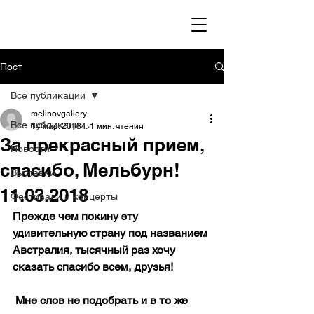
Пост
Все публикации
mellnovgallery
Все публикации
14 мар. 2018 г.
1 мин. чтения
За прекрасный прием,
Новости
спасибо, Мельбурн!
Выставки
11.03.2018
Фестивали и концерты
Прежде чем покину эту 
удивительную страну под названием 
Австралия, тысячный раз хочу 
сказать спасибо всем, друзья!
 Мне слов не подобрать и в то же 