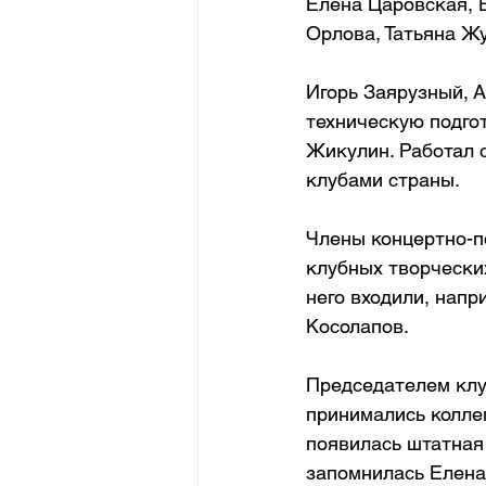
Елена Царовская, 
Орлова, Татьяна Ж
Игорь Заярузный, 
техническую подго
Жикулин. Работал 
клубами страны.
Члены концертно-по
клубных творческих
него входили, напр
Косолапов.
Председателем клу
принимались колле
появилась штатная
запомнилась Елена