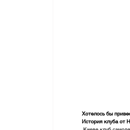
Хотелось бы приве
История клуба от 
 Киеве клуб самодеятельной песни «Гитара». К тому времени в киевском «доме 