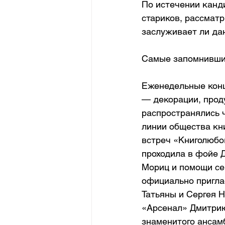
По истечении канди
стариков, рассматр
заслуживает ли да
Самые запомнивши
Еженедельные конц
— декорации, прод
распространялись ч
линии общества кн
встреч «Книголюбов
проходила в фойе 
Мориц и помощи сек
официально приглас
Татьяны и Сергея 
«Арсенал» Дмитрию 
знаменитого ансам