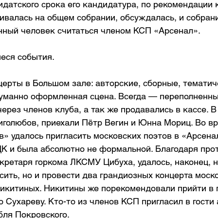
датского срока его кандидатура, по рекомендации к
ивалась на общем собрании, обсуждалась, и собран
нный человек считаться членом КСП «Арсенал».
еся события.
ерты в Большом зале: авторские, сборные, тематиче
уманно оформленная сцена. Всегда — переполненны
ерез членов клуба, а так же продавались в кассе. В 
иголюбов, приехали Пётр Вегин и Юнна Мориц. Во вр
» удалось пригласить московских поэтов в «Арсенал
ДК и была абсолютно не формальной. Благодаря пр
ретаря горкома ЛКСМУ Цибуха, удалось, наконец, н
ить, но и провести два грандиозных концерта моск
Никитиных. Никитины же порекомендовали прийти в г
Сухареву. Кто-то из членов КСП пригласил в гости 
бля Покровского.