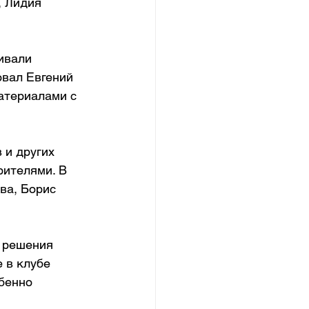
 Лидия 
ивали 
вал Евгений 
атериалами с 
 и других 
рителями. В 
ва, Борис 
 решения 
 в клубе 
бенно 