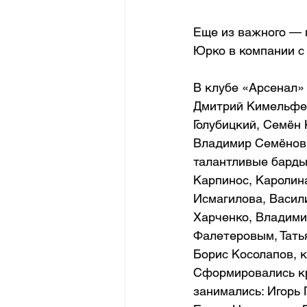
Еще из важного — 
Юрко в компании с
В клубе «Арсенал» 
Дмитрий Кимельфел
Голубицкий, Семён 
Владимир Семёнов,
талантливые барды
Карпинос, Каролина
Исмагилова, Васил
Харченко, Владимир
Фалетеровым, Тать
Борис Косолапов, 
Сформировались кр
занимались: Игорь 