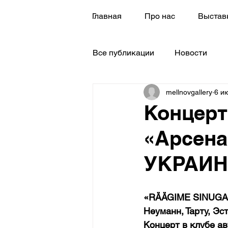
Главная
Про нас
Выстав
Все публикации
Новости
mellnovgallery
6 ию
Концерт
«Арсена
УКРАИНА
«RÄÄGIME SINUGA
Неуманн, Тарту, Эст
Концерт в клубе а