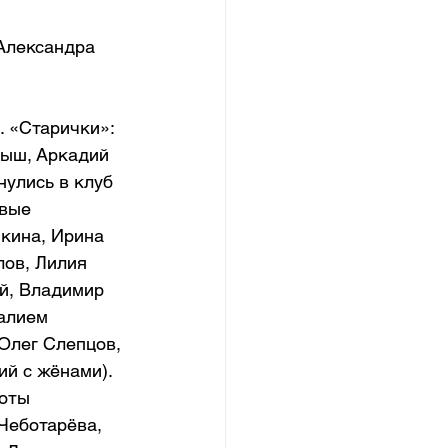
Александра 
 «Старички»: 
ыш, Аркадий 
улись в клуб 
вые 
кина, Ирина 
лов, Лилия 
й, Владимир 
алием 
Олег Слепцов, 
й с жёнами). 
оты 
Чеботарёва, 