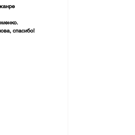
жанре 
оменко.
ова, спасибо! 