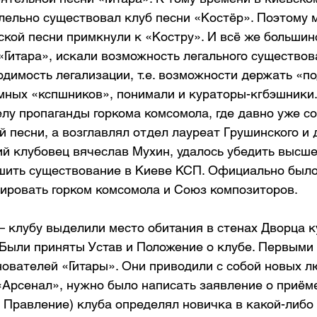
лельно существовал клуб песни «Костёр». Поэтому 
кой песни примкнули к «Костру». И всё же большинс
Гитара», искали возможность легального существов
одимость легализации, т.е. возможности держать «п
мных «кспшников», понимали и кураторы-кгбэшники.
лу пропаганды горкома комсомола, где давно уже со
 песни, а возглавлял отдел лауреат Грушинского и 
й клубовец вячеслав Мухин, удалось убедить высше
шить существование в Киеве КСП. Официально было
рировать горком комсомола и Союз композиторов.
— клубу выделили место обитания в стенах Дворца к
 Были приняты Устав и Положение о клубе. Первыми 
нователей «Гитары». Они приводили с собой новых л
«Арсенал», нужно было написать заявление о приёме
 Правление) клуба определял новичка в какой-либо 