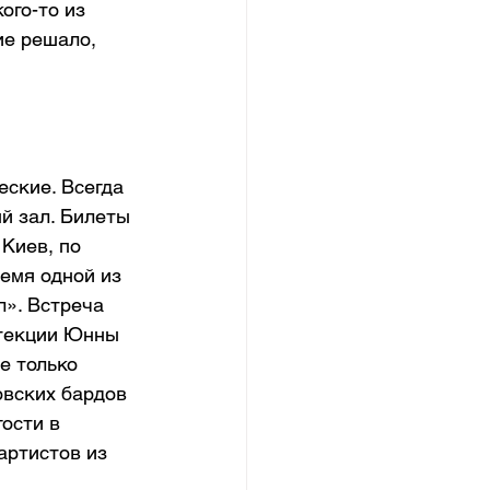
ого-то из 
ие решало, 
ские. Всегда 
й зал. Билеты 
Киев, по 
емя одной из 
». Встреча 
отекции Юнны 
е только 
овских бардов 
ости в 
артистов из 