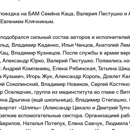
поездка на БАМ Семёна Каца, Валерия Пестушко и 
 Евгением Клячкиным.
подобрался сильный состав авторов и исполнителей.
ьд, Владимир Каденко, Илья Ченцов, Анатолий Лем
Кац, Владимир Кузнецов. После службы в армии верн
 Александр Юрко, Валерий Пестушко. Появились но
: Андрей Компаниец, Елена Рябинская, Татьяна Шиш
 Кузьмич, Игорь Жук, Александр Король, Довлет Ке
ий Соколинский, Владимир Новиков, Сергей Костяно
 Оселедчик, группа из мединститута во главе с Вит
яна Дрыгина (ещё школьница), Владимир Степашко, 
квартет «Шляпы» (Александр Цекало и Дмитрий Тупчи
епкие вспомогательные сектора. Организацией раб
Гаврилов, Наталья Потепух, Елена Савчук, Людмила 