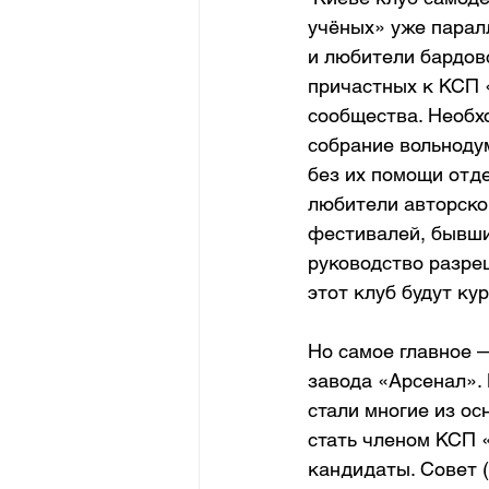
учёных» уже парал
и любители бардовс
причастных к КСП «
сообщества. Необх
собрание вольноду
без их помощи отде
любители авторской
фестивалей, бывши
руководство разре
этот клуб будут ку
Но самое главное 
завода «Арсенал».
стали многие из ос
стать членом КСП 
кандидаты. Совет (