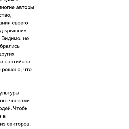
многие авторы 
тво, 
ания своего 
од крышей» 
 Видимо, не 
брались 
других 
е партийное 
 решено, что 
ультуры 
его членами 
юдей. Чтобы 
 в 
из секторов. 