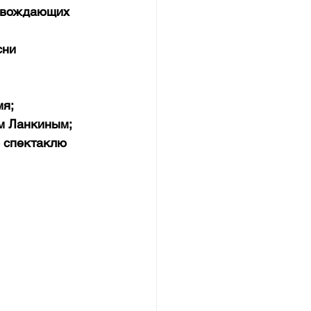
овождающих 
сни 
мя;
ом Ланкиным;
 спектаклю 