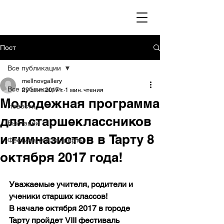
Пост
Все публикации
mellnovgallery
Все публикации
29 сент. 2017 г.
1 мин. чтения
Молодежная программа
Новости
для старшеклассников
Выставки
и гимназистов в Тарту 8
Фестивали и концерты
октября 2017 года!
Уважаемые учителя, родители и 
ученики старших классов!
В начале октября 2017 в городе 
Тарту пройдет VIII фестиваль 