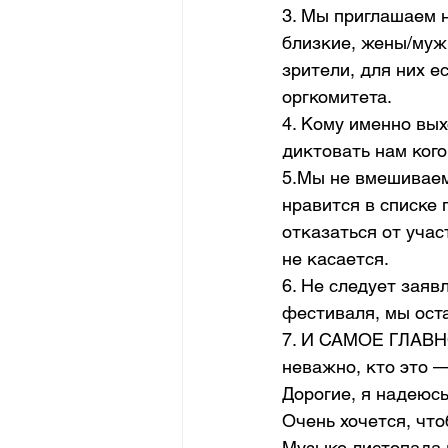
3. Мы приглашаем 
близкие, жены/мужь
зрители, для них е
оргкомитета. 
4. Кому именно вых
диктовать нам кого
5.Мы не вмешиваем
нравится в списке
отказаться от учас
не касается. 
6. Не следует заяв
фестиваля, мы оста
7. И САМОЕ ГЛАВНО
неважно, кто это —
Дорогие, я надеюсь
Очень хочется, что
Музыке листопада в