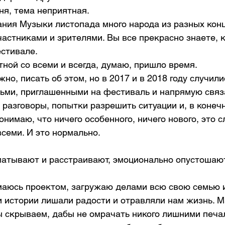
ня, тема неприятная.
ания Музыки листопада много народа из разных конц
частниками и зрителями. Вы все прекрасно знаете, 
стивале. 
ной со всеми и всегда, думаю, пришло время. 
жно, писать об этом, но в 2017 и в 2018 году случил
ьми, приглашенными на фестиваль и напрямую связ
разговоры, попытки разрешить ситуации и, в конечн
нимаю, что ничего особенного, ничего нового, это с
всеми. И это нормально. 
матывают и расстраивают, эмоционально опустошают
имаюсь проектом, загружаю делами всю свою семью и
 истории лишали радости и отравляли нам жизнь. М
ы скрываем, дабы не омрачать никого лишними печа