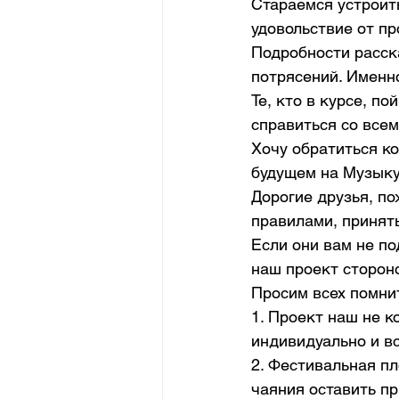
Стараемся устроить
удовольствие от п
Подробности расска
потрясений. Именн
Те, кто в курсе, п
справиться со все
Хочу обратиться ко
будущем на Музыку
Дорогие друзья, по
правилами, принят
Если они вам не по
наш проект стороно
Просим всех помнит
1. Проект наш не 
индивидуально и в
2. Фестивальная пл
чаяния оставить пр