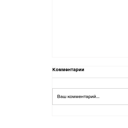
Комментарии
Ваш комментарий...
Слет «Музыки
листопада» в летней
резиденции фестиваля