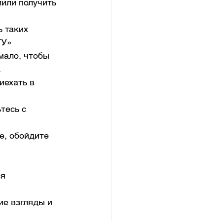
лили получить 
 таких 
ГУ»
мало, чтобы 
 
иехать в 
тесь с 
е, обойдите 
я 
ие взгляды и 