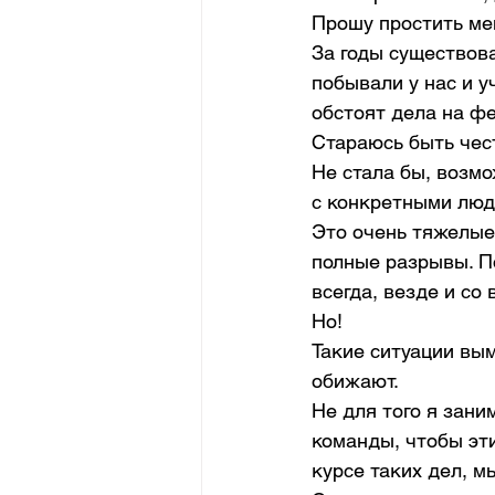
Прошу простить ме
За годы существов
побывали у нас и у
обстоят дела на фе
Стараюсь быть чест
Не стала бы, возмо
с конкретными люд
Это очень тяжелые 
полные разрывы. По
всегда, везде и со 
Но! 
Такие ситуации вы
обижают. 
Не для того я зан
команды, чтобы эти
курсе таких дел, м