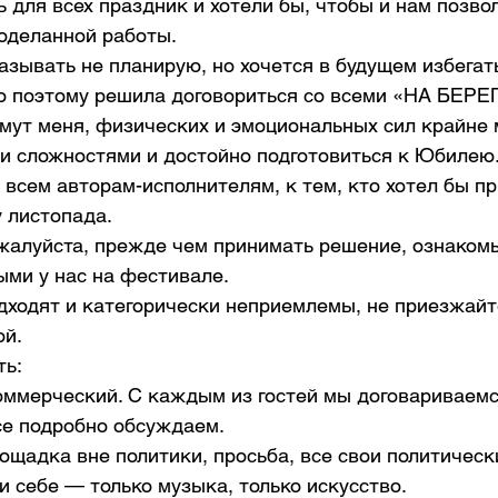
 для всех праздник и хотели бы, чтобы и нам позво
роделанной работы.
зывать не планирую, но хочется в будущем избегать
о поэтому решила договориться со всеми «НА БЕРЕ
оймут меня, физических и эмоциональных сил крайне 
ми сложностями и достойно подготовиться к Юбилею.
 всем авторам-исполнителям, к тем, кто хотел бы пр
 листопада. 
жалуйста, прежде чем принимать решение, ознакомь
ыми у нас на фестивале.
дходят и категорически неприемлемы, не приезжайт
й. 
ь: 
коммерческий. С каждым из гостей мы договариваемс
се подробно обсуждаем. 
ощадка вне политики, просьба, все свои политическ
и себе — только музыка, только искусство. 