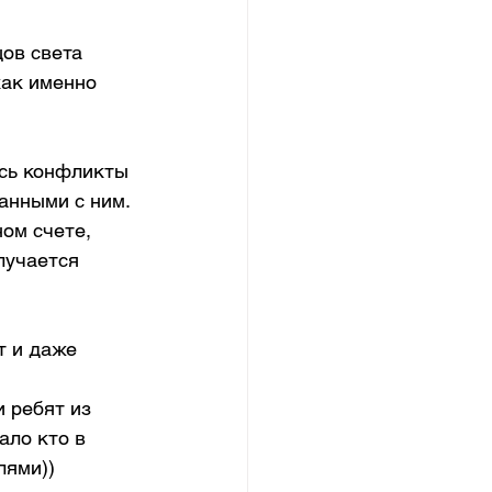
ов света 
как именно 
ись конфликты 
анными с ним. 
ом счете, 
лучается 
 и даже 
 ребят из 
ало кто в 
лями)) 