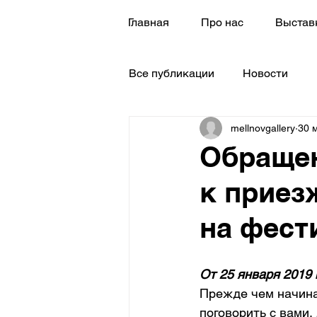
Главная
Про нас
Выстав
Все публикации
Новости
mellnovgallery
30 м
Обращен
к приез
на фест
От 25 января 2019 
Прежде чем начина
поговорить с вами,