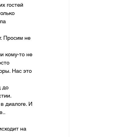
х гостей 
олько 
ла 
. Просим не 
 кому-то не 
сто 
оры. Нас это 
 до 
тии. 
 диалоге. И 
.. 
исходит на 