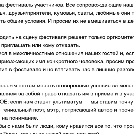
на фестиваль участников. Все сопровождающие наши
я, друзья/приятели, кумовья, сваты, любимые они т
сть общие условия. И просим их не вмешиваться в де
одить на сцену фестиваля решает только оргкомитет
 приглашать или кому отказать. 
ся в межличностные отношения наших гостей и, если
 приезжающих имя конкретного человека, просим про
тия в фестивале и не втягивать нас в лишние разгов
ленным гостям менять оговоренные условия за месяц
вляем за собой право отказать им в приеме и в учас
Е: если нам ставят ультиматум — мы ставим точку в
 гениальный поэт, мэтр, потрясающий автор и прочее
 на понимание. 
бы с нами были люди, кому нравится все то, что про
 Тарту, кто ценит чужой труд, как свой.