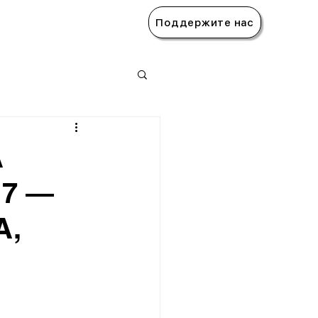
Поддержите нас
А
7 —
А,