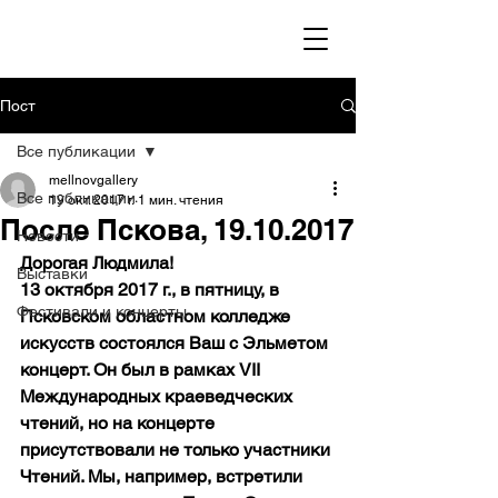
Пост
Все публикации
mellnovgallery
Все публикации
19 окт. 2017 г.
1 мин. чтения
После Пскова, 19.10.2017
Новости
Дорогая Людмила! 
Выставки
13 октября 2017 г., в пятницу, в 
Фестивали и концерты
Псковском областном колледже 
искусств состоялся Ваш с Эльметом 
концерт. Он был в рамках VII 
Международных краеведческих 
чтений, но на концерте 
присутствовали не только участники 
Чтений. Мы, например, встретили 