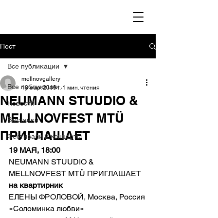
Пост
Все публикации
mellnovgallery
Все публикации
18 мар. 2019 г.
1 мин. чтения
NEUMANN STUUDIO &
Новости
MELLNOVFEST MTÜ
Выставки
ПРИГЛАШАЕТ
Фестивали и концерты
19 МАЯ, 18:00
NEUMANN STUUDIO & 
MELLNOVFEST MTÜ ПРИГЛАШАЕТ
на квартирник
ЕЛЕНЫ ФРОЛОВОЙ, Москва, Россия
«Соломинка любви»