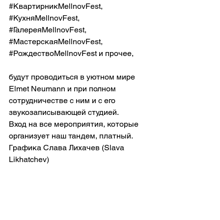
#КвартирникMellnovFest
, 
#КухняMellnovFest
, 
#ГалереяMellnovFest
, 
#МастерскаяMellnovFest
, 
#РождествоMellnovFest
 и прочее,
будут проводиться в уютном мире 
Elmet Neumann и при полном 
сотрудничестве с ним и с его 
звукозаписывающей студией.
Вход на все мероприятия, которые 
организует наш тандем, платный.
Графика Слава Лихачев (Slava 
Likhatchev)